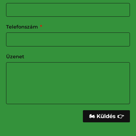
Telefonszám
Üzenet
🏍 Küldés 👉