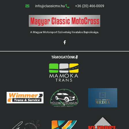
Skip
info@classicmx.hu
+36 (20) 466-0009
to
content
A Magyar Motorsport Szövetség hivatalos Bajnoksága.
F
a
c
e
b
TÁMOGATÓINK✌️
o
o
k
-
f