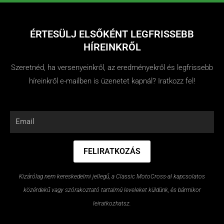
ÉRTESÜLJ ELSŐKÉNT LEGFRISSEBB
HÍREINKRŐL
Szeretnéd, ha versenyeinkről, az eredményekről és legfrissebb
híreinkről e-mailben is üzenetet kapnál? Iratkozz fel!
Email
FELIRATKOZÁS
Kizárólag nem kereskedelmi jellegű, a Classic MotoCross-al kapcsolatos
közérdekű vagy szórakoztató tartalmú leveleket küldünk, és bármikor
leiratkozhatsz.