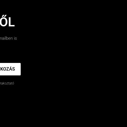
RŐL
mailben is
TKOZÁS
órakoztató