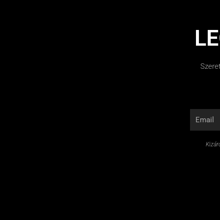
LE
Szeret
Email
Kizár