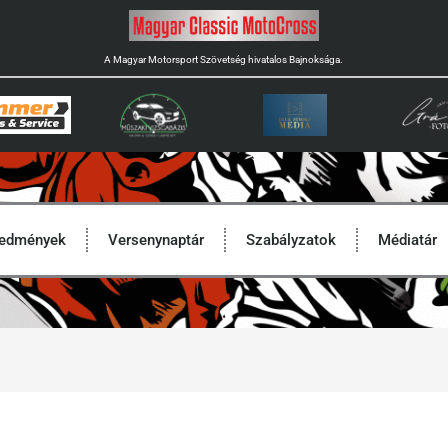
A Magyar Motorsport Szövetség hivatalos Bajnoksága.
redmények
Versenynaptár
Szabályzatok
Médiatár