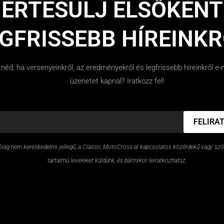
ÉRTESÜLJ ELSŐKÉNT
GFRISSEBB HÍREINK
néd, ha versenyeinkről, az eredményekről és legfrissebb híreinkről e-
üzenetet kapnál? Iratkozz fel!
FELIRA
ólag nem kereskedelmi jellegű, a Classic MotoCross-al kapcsolatos közérdekű vagy sz
tartalmú leveleket küldünk, és bármikor leiratkozhatsz.